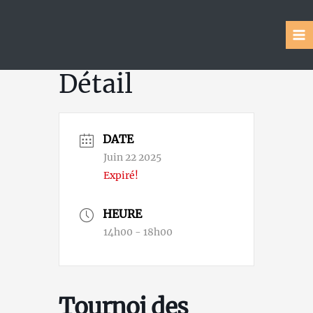
Aller
au
contenu
MA
ME
Détail
DATE
Juin 22 2025
Expiré!
HEURE
14h00 - 18h00
Tournoi des