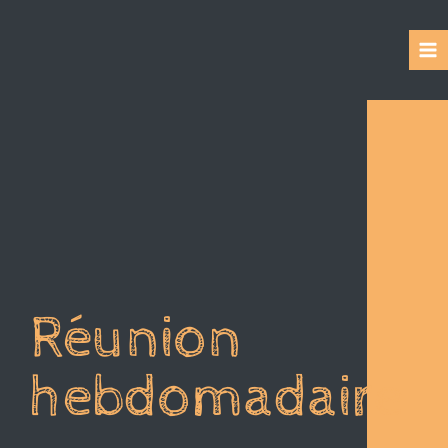
Réunion
hebdomadaire