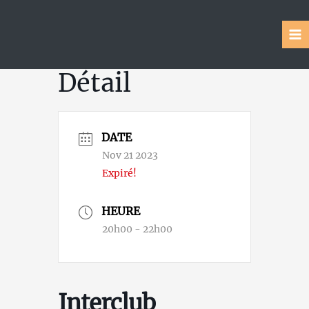
Aller
au
contenu
MA
ME
Détail
DATE
Nov 21 2023
Expiré!
HEURE
20h00 - 22h00
Interclub