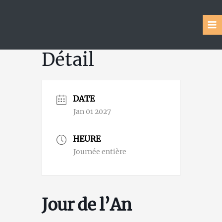
Aller
au
contenu
MA
ME
Détail
DATE
Jan 01 2027
HEURE
Journée entière
Jour de l’An